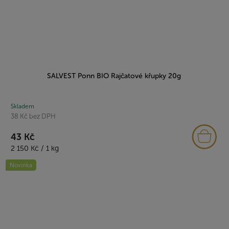
SALVEST Ponn BIO Rajčatové křupky 20g
Skladem
38 Kč bez DPH
43 Kč
Měrná
2 150 Kč / 1 kg
cena:
Novinka