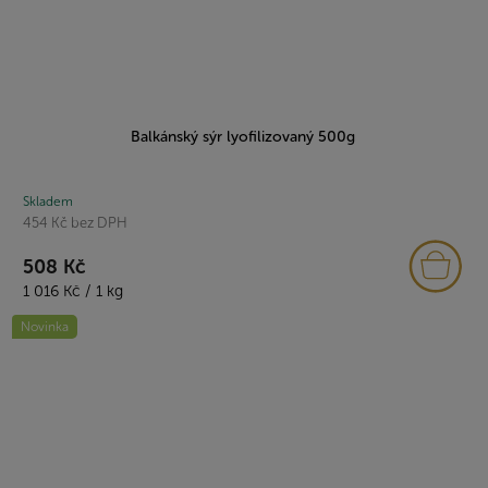
Balkánský sýr lyofilizovaný 500g
Skladem
454 Kč bez DPH
508 Kč
Měrná
1 016 Kč / 1 kg
cena:
Novinka