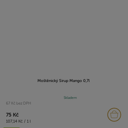
Moštěnický Sirup Mango 0,7l
Průměrné
Skladem
67 Kč bez DPH
hodnocení
produktu
75 Kč
je
Měrná
5,0
107,14 Kč / 1 l
cena:
z