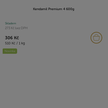
Kendamil Premium 4 600g
Skladem
273 Kč bez DPH
306 Kč
Měrná
510 Kč / 1 kg
cena:
Novinka