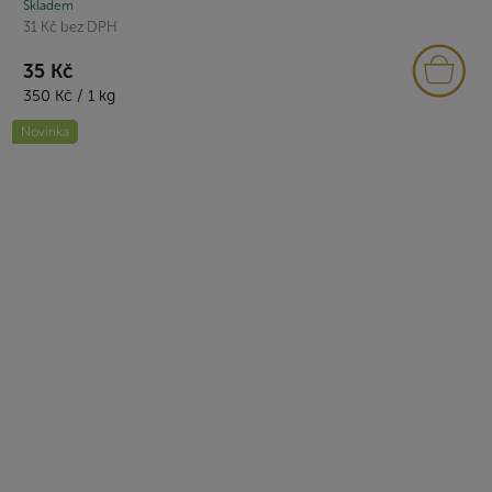
Skladem
31 Kč bez DPH
35 Kč
Měrná
350 Kč / 1 kg
cena:
Novinka