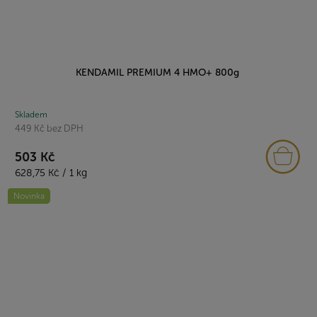
KENDAMIL PREMIUM 4 HMO+ 800g
Skladem
449 Kč bez DPH
503 Kč
Měrná
628,75 Kč / 1 kg
cena:
Novinka