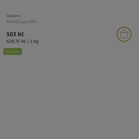
Skladem
449 Kč bez DPH
503 Kč
Měrná
628,75 Kč / 1 kg
cena:
Novinka