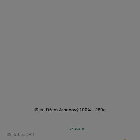
4Slim Džem Jahodový 100% - 280g
Průměrné
Skladem
89 Kč bez DPH
hodnocení