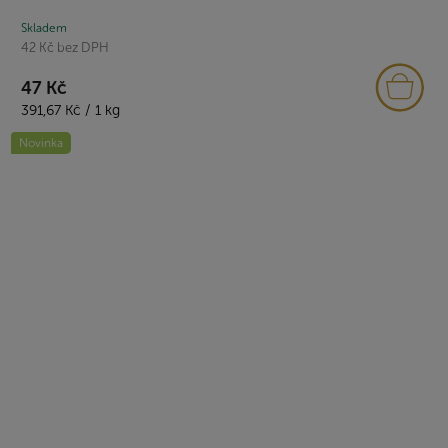
Skladem
42 Kč bez DPH
47 Kč
Měrná
391,67 Kč / 1 kg
cena:
Novinka