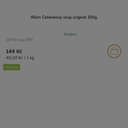
4Slim Čekankový sirup originál 350g
Průměrné
Skladem
129 Kč bez DPH
hodnocení
produktu
144 Kč
je
Měrná
5,0
411,43 Kč / 1 kg
cena:
z
Novinka
5
hvězdiček.