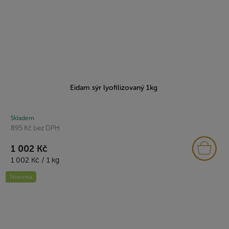
Eidam sýr lyofilizovaný 1kg
Skladem
895 Kč bez DPH
1 002 Kč
Měrná
1 002 Kč / 1 kg
cena:
Novinka