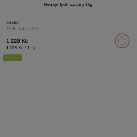
Niva sýr lyofilizovaný 1kg
Skladem
1 096 Kč bez DPH
1 228 Kč
Měrná
1 228 Kč / 1 kg
cena:
Novinka