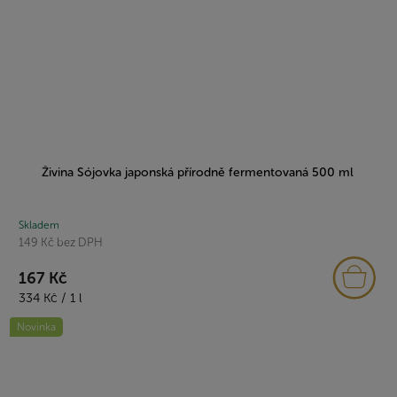
Živina Sójovka japonská přírodně fermentovaná 500 ml
Skladem
149 Kč bez DPH
167 Kč
Měrná
334 Kč / 1 l
cena:
Novinka