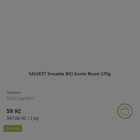
SALVEST Smushie BIO Exotic Boost 170g
Skladem
53 Kč bez DPH
59 Kč
Měrná
347,06 Kč / 1 kg
cena:
Novinka