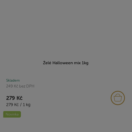
Želé Halloween mix 1kg
Skladem
249 Kč bez DPH
279 Kč
Měrná
279 Kč / 1 kg
cena:
Novinka