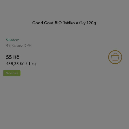
Good Gout BIO Jablko a fíky 120g
Skladem
49 Kč bez DPH
55 Kč
Měrná
458,33 Kč / 1 kg
cena:
Novinka