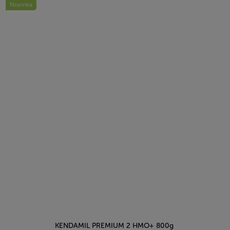
Novinka
5
hvězdiček.
KENDAMIL PREMIUM 2 HMO+ 800g