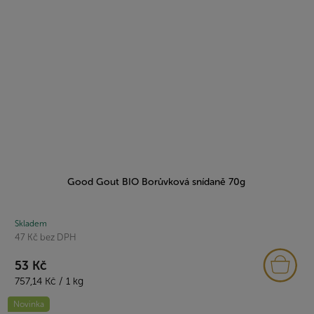
Good Gout BIO Borůvková snídaně 70g
Skladem
47 Kč bez DPH
53 Kč
Měrná
757,14 Kč / 1 kg
cena:
Novinka