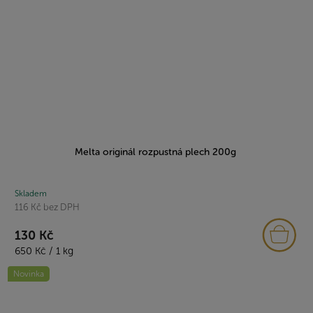
Melta originál rozpustná plech 200g
Skladem
116 Kč bez DPH
130 Kč
Měrná
650 Kč / 1 kg
cena:
Novinka