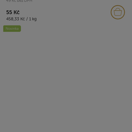
49 Kč bez DPH
55 Kč
Měrná
458,33 Kč / 1 kg
cena:
Novinka