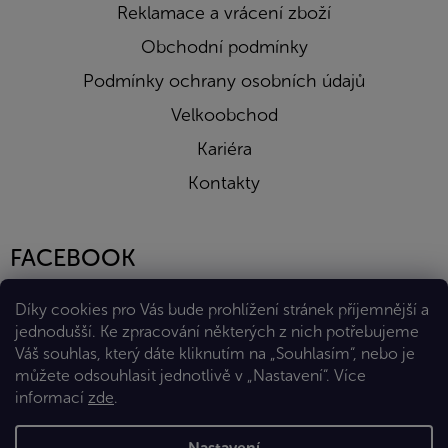
Reklamace a vrácení zboží
Obchodní podmínky
Podmínky ochrany osobních údajů
Velkoobchod
Kariéra
Kontakty
FACEBOOK
Díky cookies pro Vás bude prohlížení stránek příjemnější a
jednodušší. Ke zpracování některých z nich potřebujeme
Váš souhlas, který dáte kliknutím na „Souhlasím“, nebo je
můžete odsouhlasit jednotlivě v „Nastavení“.
Více
informací
zde
.
Vytvořil Shoptet Premium