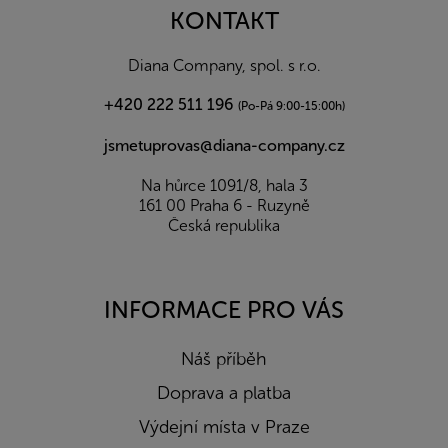
a
KONTAKT
t
í
Diana Company, spol. s r.o.
+420 222 511 196
(Po-Pá 9:00-15:00h)
jsmetuprovas@diana-company.cz
Na hůrce 1091/8, hala 3
161 00 Praha 6 - Ruzyně
Česká republika
INFORMACE PRO VÁS
Náš příběh
Doprava a platba
Výdejní místa v Praze