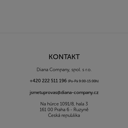
Z
á
p
a
KONTAKT
t
í
Diana Company, spol. s r.o.
+420 222 511 196
(Po-Pá 9:00-15:00h)
jsmetuprovas@diana-company.cz
Na hůrce 1091/8, hala 3
161 00 Praha 6 - Ruzyně
Česká republika