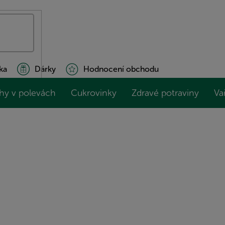
ka
Dárky
Hodnocení obchodu
hy v polevách
Cukrovinky
Zdravé potraviny
Va