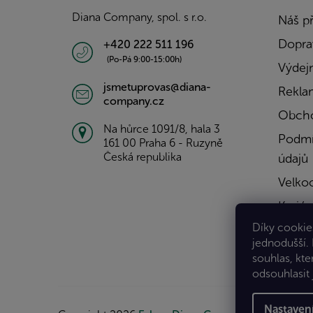
í
Diana Company, spol. s r.o.
Náš p
Doprav
+420 222 511 196
(Po-Pá 9:00-15:00h)
Výdejn
jsmetuprovas@diana-
Rekla
company.cz
Obcho
Na hůrce 1091/8, hala 3
Podmí
161 00 Praha 6 - Ruzyně
Česká republika
údajů
Velko
Kariér
Díky cookies
Konta
jednodušší.
souhlas, kte
odsouhlasit 
Nastaven