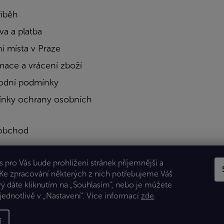
říběh
a a platba
í místa v Praze
mace a vrácení zboží
dní podmínky
nky ochrany osobních
obchod
a
 pro Vás bude prohlížení stránek příjemnější a
kty
 Ke zpracování některých z nich potřebujeme Váš
rý dáte kliknutím na „Souhlasím“, nebo je můžete
jednotlivě v „Nastavení“.
Více informací
zde
.
í