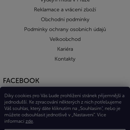
Reklamace a vrácení zboží
Obchodní podmínky
Podmínky ochrany osobních údajů
Velkoobchod
Kariéra
Kontakty
FACEBOOK
Díky cookies pro Vás bude prohlížení stránek příjemnější a
jednodušší. Ke zpracování některých z nich potřebujeme
Váš souhlas, který dáte kliknutím na „Souhlasím“, nebo je
můžete odsouhlasit jednotlivě v „Nastavení“.
Více
informací
zde
.