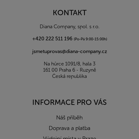
p
a
KONTAKT
t
í
Diana Company, spol. s r.o.
+420 222 511 196
(Po-Pá 9:00-15:00h)
jsmetuprovas@diana-company.cz
Na hůrce 1091/8, hala 3
161 00 Praha 6 - Ruzyně
Česká republika
INFORMACE PRO VÁS
Náš příběh
Doprava a platba
Výdejní místa v Praze