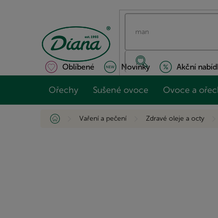
Přejít
na
obsah
Oblíbené
Novinky
Akční nabíd
Ořechy
Sušené ovoce
Ovoce a ořec
Domů
Vaření a pečení
Zdravé oleje a octy