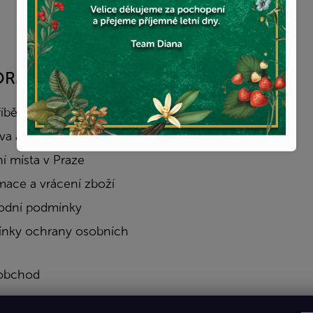
ORMACE PRO VÁS
FACEBOOK
říběh
a a platba
í místa v Praze
mace a vrácení zboží
dní podmínky
nky ochrany osobních
obchod
a