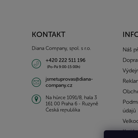
Z
á
p
a
KONTAKT
INF
t
í
Diana Company, spol. s r.o.
Náš p
Doprav
+420 222 511 196
(Po-Pá 9:00-15:00h)
Výdejn
jsmetuprovas@diana-
Rekla
company.cz
Obcho
Na hůrce 1091/8, hala 3
Podmí
161 00 Praha 6 - Ruzyně
Česká republika
údajů
Velko
Kariér