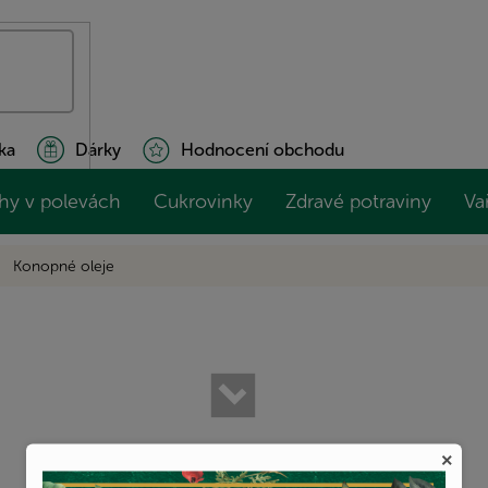
ka
Dárky
Hodnocení obchodu
hy v polevách
Cukrovinky
Zdravé potraviny
Va
Konopné oleje
×