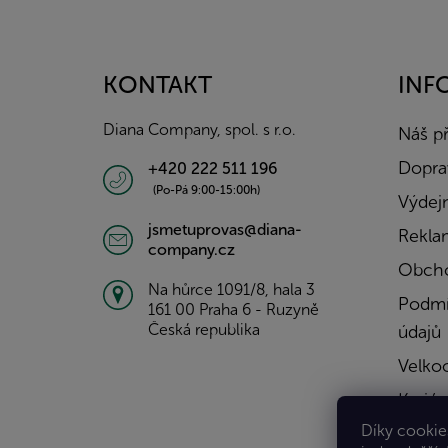
Z
á
p
a
KONTAKT
INF
t
í
Diana Company, spol. s r.o.
Náš p
Doprav
+420 222 511 196
(Po-Pá 9:00-15:00h)
Výdejn
jsmetuprovas@diana-
Rekla
company.cz
Obcho
Na hůrce 1091/8, hala 3
Podmí
161 00 Praha 6 - Ruzyně
Česká republika
údajů
Velko
Kariér
Díky cookies
Konta