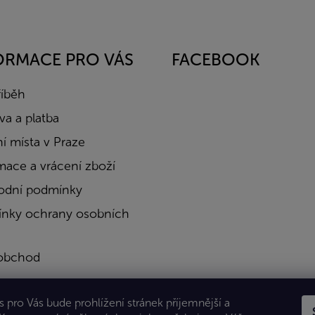
ORMACE PRO VÁS
FACEBOOK
říběh
a a platba
í místa v Praze
mace a vrácení zboží
dní podmínky
nky ochrany osobních
obchod
a
 pro Vás bude prohlížení stránek příjemnější a
kty