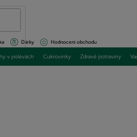
ka
Dárky
Hodnocení obchodu
hy v polevách
Cukrovinky
Zdravé potraviny
Va