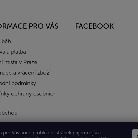
ORMACE PRO VÁS
FACEBOOK
říběh
a a platba
í místa v Praze
mace a vrácení zboží
dní podmínky
nky ochrany osobních
obchod
a
 pro Vás bude prohlížení stránek příjemnější a
kty