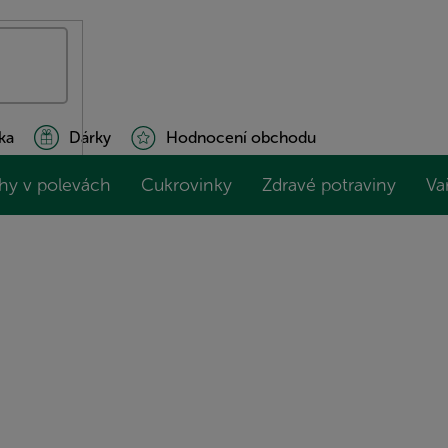
ka
Dárky
Hodnocení obchodu
hy v polevách
Cukrovinky
Zdravé potraviny
Va