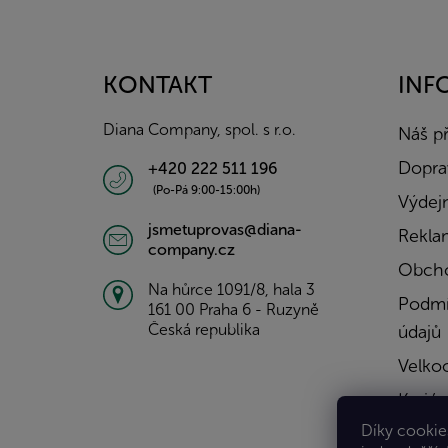
Z
á
p
a
KONTAKT
INF
t
í
Diana Company, spol. s r.o.
Náš p
Doprav
+420 222 511 196
(Po-Pá 9:00-15:00h)
Výdejn
jsmetuprovas@diana-
Rekla
company.cz
Obcho
Na hůrce 1091/8, hala 3
Podmí
161 00 Praha 6 - Ruzyně
Česká republika
údajů
Velko
Kariér
Díky cookies
Konta