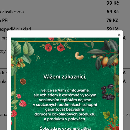
99 Kč
a Zásilkovna
69 Kč
a PPL
79 Kč
 expediční sklad
39 Kč
×
 prodejnu / expediční sklad
ZDARMA
vždy ZDARMA.
Cena
vodem
ZDARMA
ankovními tlačítky
ZDARMA
49 Kč
ena přímo na vaší adresu dopravcem Zásilkovny nebo PPL zp