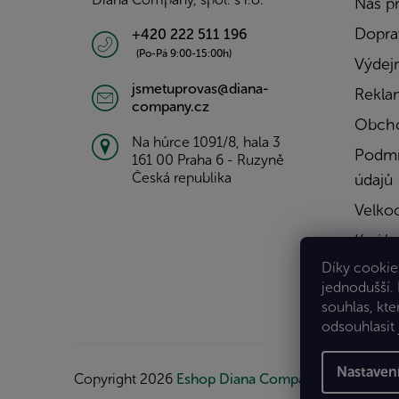
Náš p
Doprav
+420 222 511 196
(Po-Pá 9:00-15:00h)
Výdejn
jsmetuprovas@diana-
Rekla
company.cz
Obcho
Na hůrce 1091/8, hala 3
Podmí
161 00 Praha 6 - Ruzyně
Česká republika
údajů
Velko
Kariér
Díky cookies
Konta
jednodušší.
souhlas, kte
odsouhlasit 
Nastaven
Copyright 2026
Eshop Diana Company, spol. s r.o.
.