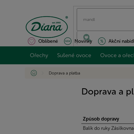
Přejít
na
obsah
Oblíbené
Novinky
Akční nabíd
Ořechy
Sušené ovoce
Ovoce a ořec
Domů
Doprava a platba
Doprava a p
Způsob dopravy
Balík do ruky Zásilkovna