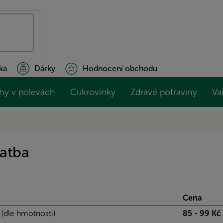
ka
Dárky
Hodnocení obchodu
hy v polevách
Cukrovinky
Zdravé potraviny
Va
latba
Cena
 (dle hmotnosti)
85 - 99 Kč