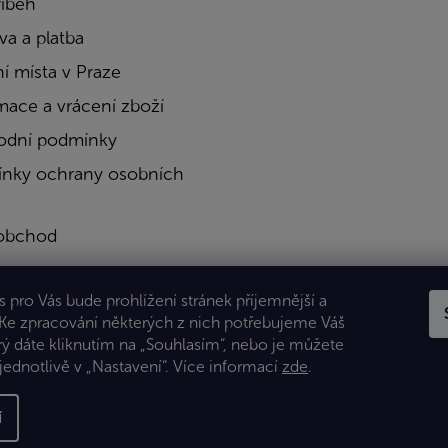
říběh
a a platba
í místa v Praze
mace a vrácení zboží
dní podmínky
nky ochrany osobních
obchod
a
 pro Vás bude prohlížení stránek příjemnější a
kty
 Ke zpracování některých z nich potřebujeme Váš
rý dáte kliknutím na „Souhlasím“, nebo je můžete
jednotlivě v „Nastavení“.
Více informací
zde
.
í
 Všechna práva vyhrazena.