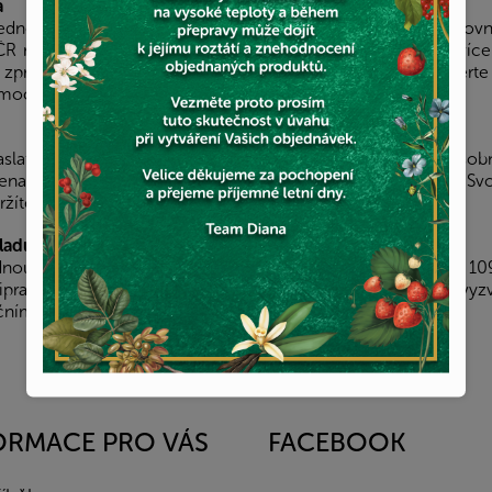
a
jednoduše zaslat do vámi vybraného výdejního místa Zásilkovn
 nebo využijte výdejních míst PPL, kterých je aktuálně více
 zpravidla do 2 pracovních dnů od objednání zboží. Vyberte 
mocí údajů, které obdržíte v SMS.
aslat na jednu z našich poboček v Praze, kde si ji můžete osob
ena zpravidla do 3 pracovních dnů od objednání zboží. Svo
ržíte v informačním e-mailu.
kladu
dnout také na našem expedičním skladě na adrese Na hůrce 1091
řipravena k vyzvednutí zpravidla následující pracovní den a vy
ačním e-mailu.
ORMACE PRO VÁS
FACEBOOK