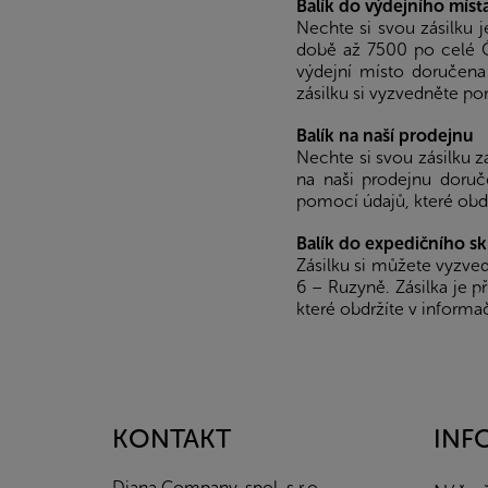
Balík do výdejního míst
Nechte si svou zásilku 
době až 7500 po celé ČR
výdejní místo doručena
zásilku si vyzvedněte po
Balík na naší prodejnu
Nechte si svou zásilku z
na naši prodejnu doruč
pomocí údajů, které obd
Balík do expedičního s
Zásilku si můžete vyzve
6 – Ruzyně. Zásilka je p
které obdržíte v inform
Z
á
p
a
KONTAKT
INF
t
í
Diana Company, spol. s r.o.