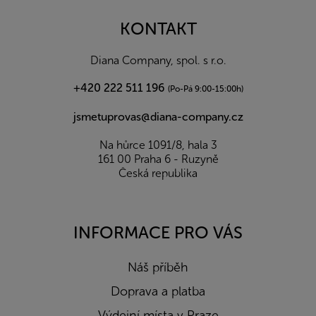
p
a
KONTAKT
t
í
Diana Company, spol. s r.o.
+420 222 511 196
(Po-Pá 9:00-15:00h)
jsmetuprovas@diana-company.cz
Na hůrce 1091/8, hala 3
161 00 Praha 6 - Ruzyně
Česká republika
INFORMACE PRO VÁS
Náš příběh
Doprava a platba
Výdejní místa v Praze