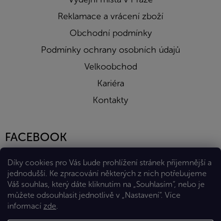
Reklamace a vrácení zboží
Obchodní podmínky
Podmínky ochrany osobních údajů
Velkoobchod
Kariéra
Kontakty
FACEBOOK
Díky cookies pro Vás bude prohlížení stránek příjemnější a
jednodušší. Ke zpracování některých z nich potřebujeme
Váš souhlas, který dáte kliknutím na „Souhlasím“, nebo je
můžete odsouhlasit jednotlivě v „Nastavení“.
Více
informací
zde
.