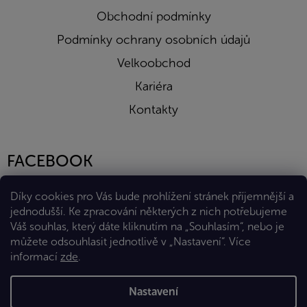
Obchodní podmínky
Podmínky ochrany osobních údajů
Velkoobchod
Kariéra
Kontakty
FACEBOOK
Díky cookies pro Vás bude prohlížení stránek příjemnější a
jednodušší. Ke zpracování některých z nich potřebujeme
Váš souhlas, který dáte kliknutím na „Souhlasím“, nebo je
můžete odsouhlasit jednotlivě v „Nastavení“.
Více
informací
zde
.
Vytvořil Shoptet Premium
Nastavení