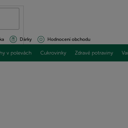
ka
Dárky
Hodnocení obchodu
hy v polevách
Cukrovinky
Zdravé potraviny
Va