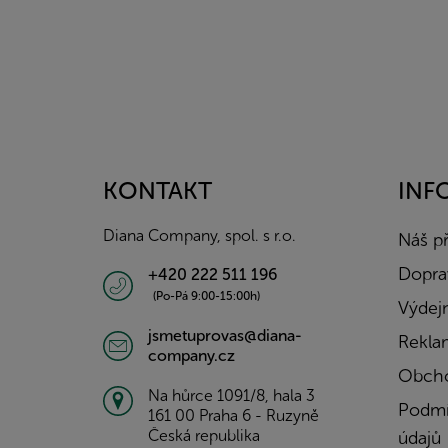
Z
á
p
a
KONTAKT
INF
t
í
Diana Company, spol. s r.o.
Náš p
Doprav
+420 222 511 196
(Po-Pá 9:00-15:00h)
Výdejn
jsmetuprovas@diana-
Rekla
company.cz
Obcho
Na hůrce 1091/8, hala 3
Podmí
161 00 Praha 6 - Ruzyně
Česká republika
údajů