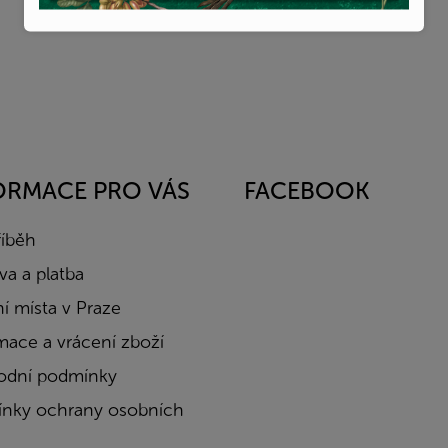
ORMACE PRO VÁS
FACEBOOK
říběh
a a platba
í místa v Praze
mace a vrácení zboží
dní podmínky
nky ochrany osobních