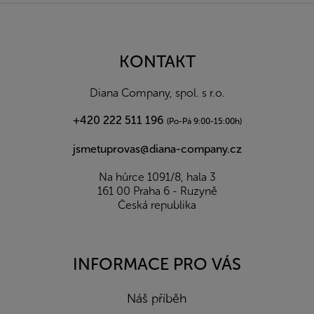
Z
á
p
a
KONTAKT
t
í
Diana Company, spol. s r.o.
+420 222 511 196
(Po-Pá 9:00-15:00h)
jsmetuprovas@diana-company.cz
Na hůrce 1091/8, hala 3
161 00 Praha 6 - Ruzyně
Česká republika
INFORMACE PRO VÁS
Náš příběh