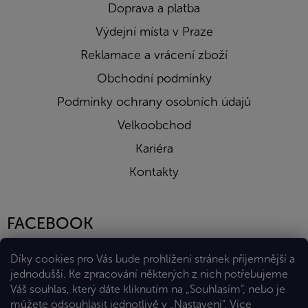
Doprava a platba
Výdejní místa v Praze
Reklamace a vrácení zboží
Obchodní podmínky
Podmínky ochrany osobních údajů
Velkoobchod
Kariéra
Kontakty
FACEBOOK
Díky cookies pro Vás bude prohlížení stránek příjemnější a
jednodušší. Ke zpracování některých z nich potřebujeme
Váš souhlas, který dáte kliknutím na „Souhlasím“, nebo je
můžete odsouhlasit jednotlivě v „Nastavení“.
Více