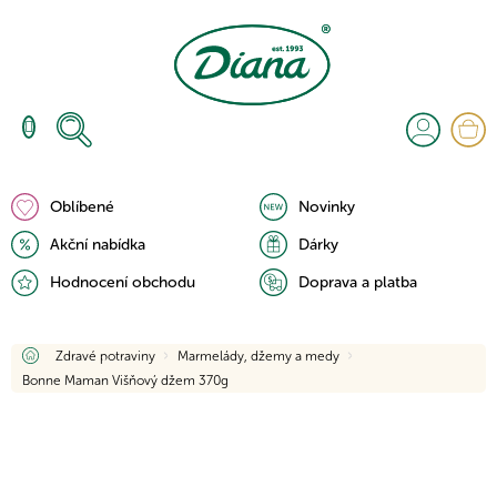
Přejít
na
obsah
N
K
Oblíbené
Novinky
Akční nabídka
Dárky
Hodnocení obchodu
Doprava a platba
Domů
Zdravé potraviny
Marmelády, džemy a medy
Bonne Maman Višňový džem 370g