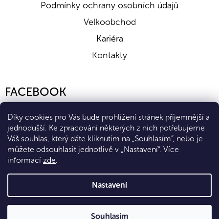
Podmínky ochrany osobních údajů
Velkoobchod
Kariéra
Kontakty
FACEBOOK
Díky cookies pro Vás bude prohlížení stránek příjemnější a
jednodušší. Ke zpracování některých z nich potřebujeme
Váš souhlas, který dáte kliknutím na „Souhlasím“, nebo je
můžete odsouhlasit jednotlivě v „Nastavení“.
Více
informací
zde
.
Vytvořil Shoptet Premium
Nastavení
Copyright 2026
Eshop Diana Company, spol. s r.o.
. Všechna
Souhlasím
práva vyhrazena.