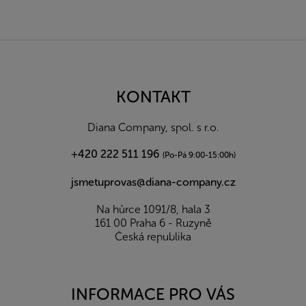
Z
á
p
a
KONTAKT
t
í
Diana Company, spol. s r.o.
+420 222 511 196
(Po-Pá 9:00-15:00h)
jsmetuprovas@diana-company.cz
Na hůrce 1091/8, hala 3
161 00 Praha 6 - Ruzyně
Česká republika
INFORMACE PRO VÁS