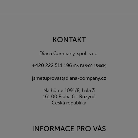
Z
á
p
a
KONTAKT
t
í
Diana Company, spol. s r.o.
+420 222 511 196
(Po-Pá 9:00-15:00h)
jsmetuprovas@diana-company.cz
Na hůrce 1091/8, hala 3
161 00 Praha 6 - Ruzyně
Česká republika
INFORMACE PRO VÁS