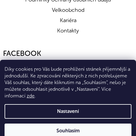
Velkoobchod
Kariéra
Kontakty
FACEBOOK
Díky cookies pro Vás bude prohlížení stránek příjemnější a
jednodušší. Ke zpracování některých z nich potřebujeme
Váš souhlas, který dáte kliknutím na „Souhlasím“, nebo je
můžete odsouhlasit jednotlivě v „Nastavení“.
Více
informací
zde
.
Vytvořil Shoptet Premium
Nastavení
Copyright 2026
Eshop Diana Company, spol. s r.o.
. Všechna
Souhlasím
práva vyhrazena.