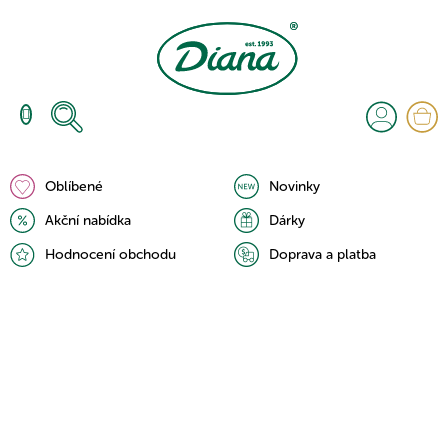
Přejít
na
obsah
N
K
Oblíbené
Novinky
Akční nabídka
Dárky
Hodnocení obchodu
Doprava a platba