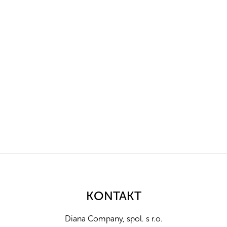
Z
á
p
a
KONTAKT
t
í
Diana Company, spol. s r.o.