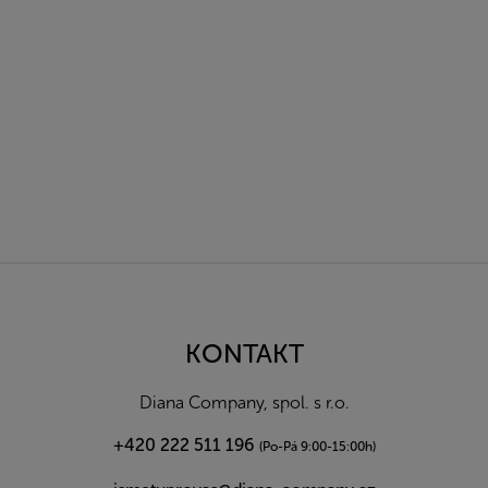
Z
á
p
a
KONTAKT
t
í
Diana Company, spol. s r.o.
+420 222 511 196
(Po-Pá 9:00-15:00h)