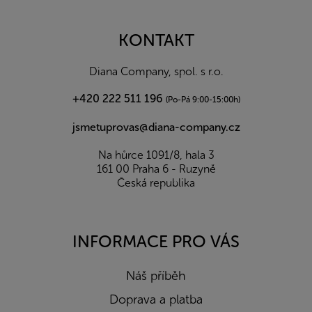
á
p
a
KONTAKT
t
í
Diana Company, spol. s r.o.
+420 222 511 196
(Po-Pá 9:00-15:00h)
jsmetuprovas@diana-company.cz
Na hůrce 1091/8, hala 3
161 00 Praha 6 - Ruzyně
Česká republika
INFORMACE PRO VÁS
Náš příběh
Doprava a platba