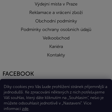
Výdejní místa v Praze
Reklamace a vrácení zboží
Obchodní podmínky
Podmínky ochrany osobních údajů
Velkoobchod
Kariéra
Kontakty
FACEBOOK
Díky cookies pro Vás bude prohlížení stránek příjemnější a
jednodušší. Ke zpracování některých z nich potřebujeme
Váš souhlas, který dáte kliknutím na „Souhlasím“, nebo je
můžete odsouhlasit jednotlivě v „Nastavení“.
Více
informací
zde
.