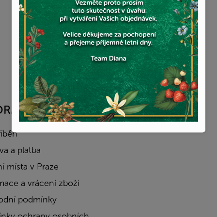
ORMACE PRO VÁS
FACEBOOK
říběh
a a platba
í místa v Praze
mace a vrácení zboží
dní podmínky
nky ochrany osobních