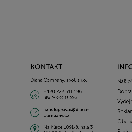
Z
á
p
a
KONTAKT
INF
t
í
Diana Company, spol. s r.o.
Náš p
Doprav
+420 222 511 196
(Po-Pá 9:00-15:00h)
Výdejn
jsmetuprovas@diana-
Rekla
company.cz
Obcho
Na hůrce 1091/8, hala 3
Podmí