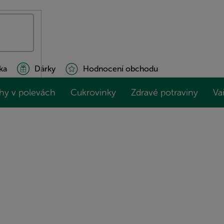
ka
Dárky
Hodnocení obchodu
hy v polevách
Cukrovinky
Zdravé potraviny
Va