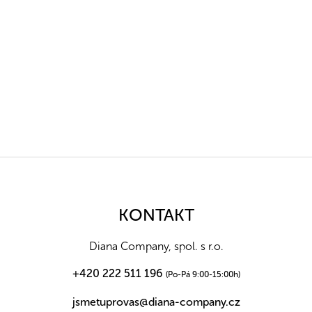
Z
á
p
a
KONTAKT
t
í
Diana Company, spol. s r.o.
+420 222 511 196
(Po-Pá 9:00-15:00h)
jsmetuprovas@diana-company.cz