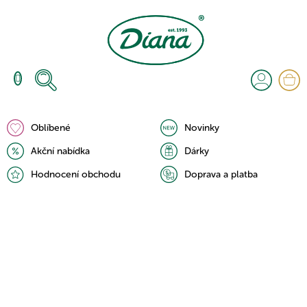
Přejít
na
obsah
N
K
Oblíbené
Novinky
Akční nabídka
Dárky
Hodnocení obchodu
Doprava a platba