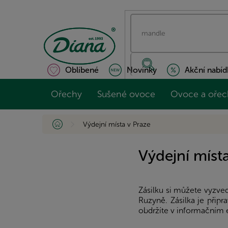
Přejít
na
obsah
Oblíbené
Novinky
Akční nabíd
Ořechy
Sušené ovoce
Ovoce a ořec
Domů
Výdejní místa v Praze
Výdejní míst
Zásilku si můžete vyzve
Ruzyně. Zásilka je přip
obdržíte v informačním 