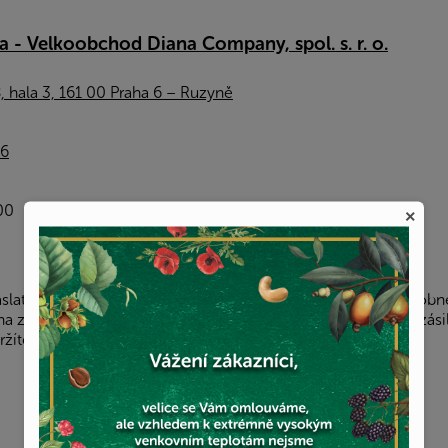
a - Velkoobchod Diana Company, spol. s. r. o.
, hala 3, 161 00 Praha 6 – Ruzyně
96
00
×
aslat na jednu z našich poboček v Praze, kde si ji můžete osobn
a zpravidla do 3 pracovních dnů od objednání zboží. Svou zási
ržíte v informačním e-mailu.