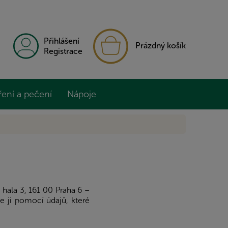
NÁKUPNÍ
Přihlášení
Prázdný košík
KOŠÍK
Registrace
ření a pečení
Nápoje
hala 3, 161 00 Praha 6 –
e ji pomocí údajů, které