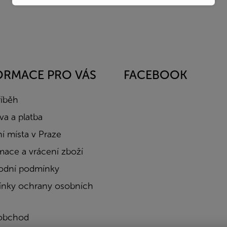
ORMACE PRO VÁS
FACEBOOK
říběh
a a platba
í místa v Praze
mace a vrácení zboží
dní podmínky
nky ochrany osobních
obchod