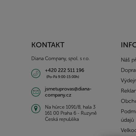
Z
á
p
a
KONTAKT
INF
t
í
Diana Company, spol. s r.o.
Náš p
Doprav
+420 222 511 196
(Po-Pá 9:00-15:00h)
Výdejn
jsmetuprovas@diana-
Rekla
company.cz
Obcho
Na hůrce 1091/8, hala 3
Podmí
161 00 Praha 6 - Ruzyně
Česká republika
údajů
Velko