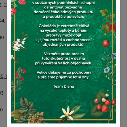
2, 120 00 Praha 2
44
,
+420 724 516 505
00
35, 110 00 Praha 1
03
00