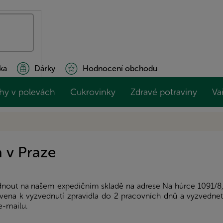
ka
Dárky
Hodnocení obchodu
hy v polevách
Cukrovinky
Zdravé potraviny
Va
a v Praze
dnout na našem expedičním skladě na adrese Na hůrce 1091/8, 
ravena k vyzvednutí zpravidla do 2 pracovních dnů a vyzvednet
e-mailu.