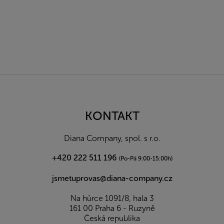
Z
á
p
a
KONTAKT
t
í
Diana Company, spol. s r.o.
+420 222 511 196
(Po-Pá 9:00-15:00h)
jsmetuprovas@diana-company.cz
Na hůrce 1091/8, hala 3
161 00 Praha 6 - Ruzyně
Česká republika