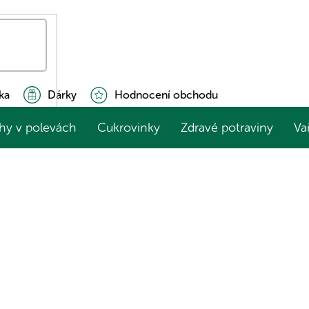
ka
Dárky
Hodnocení obchodu
hy v polevách
Cukrovinky
Zdravé potraviny
Va