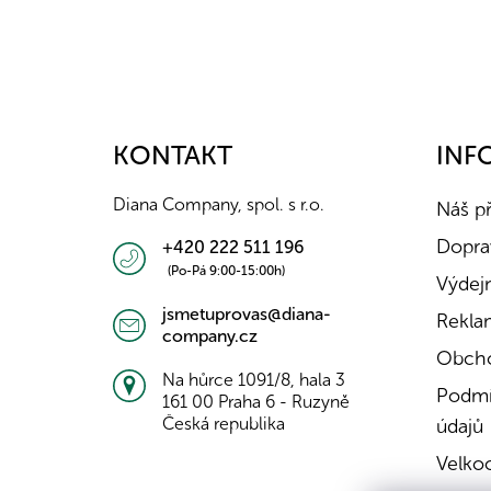
Z
á
p
a
KONTAKT
INF
t
í
Diana Company, spol. s r.o.
Náš p
Doprav
+420 222 511 196
(Po-Pá 9:00-15:00h)
Výdejn
jsmetuprovas@diana-
Rekla
company.cz
Obcho
Na hůrce 1091/8, hala 3
Podmí
161 00 Praha 6 - Ruzyně
Česká republika
údajů
Velko