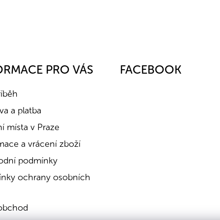
ORMACE PRO VÁS
FACEBOOK
říběh
a a platba
í místa v Praze
mace a vrácení zboží
dní podmínky
nky ochrany osobních
obchod