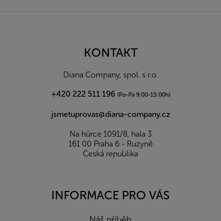
Z
á
p
a
KONTAKT
t
í
Diana Company, spol. s r.o.
+420 222 511 196
(Po-Pá 9:00-15:00h)
jsmetuprovas@diana-company.cz
Na hůrce 1091/8, hala 3
161 00 Praha 6 - Ruzyně
Česká republika
INFORMACE PRO VÁS
Náš příběh