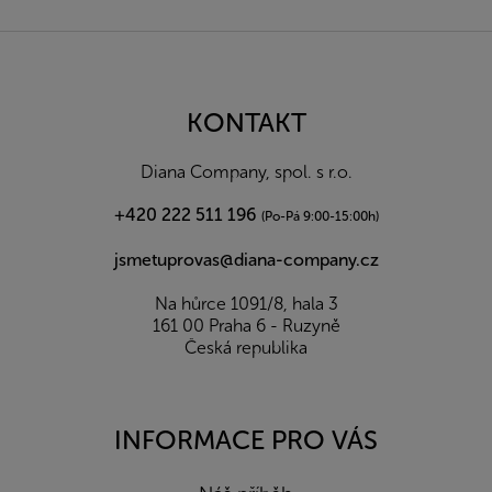
Z
á
p
a
KONTAKT
t
í
Diana Company, spol. s r.o.
+420 222 511 196
(Po-Pá 9:00-15:00h)
jsmetuprovas@diana-company.cz
Na hůrce 1091/8, hala 3
161 00 Praha 6 - Ruzyně
Česká republika
INFORMACE PRO VÁS