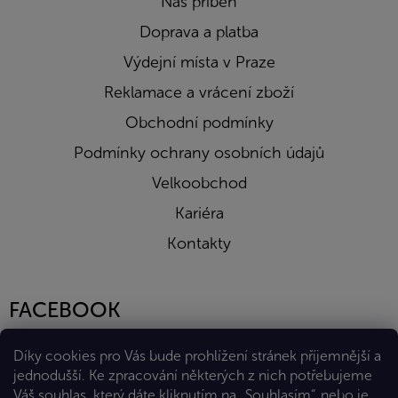
Náš příběh
Doprava a platba
Výdejní místa v Praze
Reklamace a vrácení zboží
Obchodní podmínky
Podmínky ochrany osobních údajů
Velkoobchod
Kariéra
Kontakty
FACEBOOK
Díky cookies pro Vás bude prohlížení stránek příjemnější a
jednodušší. Ke zpracování některých z nich potřebujeme
Váš souhlas, který dáte kliknutím na „Souhlasím“, nebo je