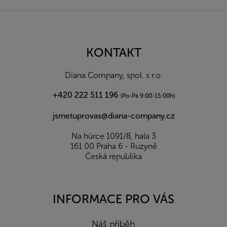
Z
á
p
a
KONTAKT
t
í
Diana Company, spol. s r.o.
+420 222 511 196
(Po-Pá 9:00-15:00h)
jsmetuprovas@diana-company.cz
Na hůrce 1091/8, hala 3
161 00 Praha 6 - Ruzyně
Česká republika
INFORMACE PRO VÁS
Náš příběh