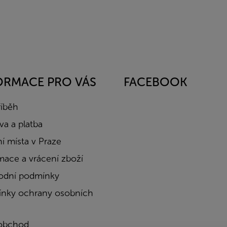
ORMACE PRO VÁS
FACEBOOK
říběh
a a platba
í místa v Praze
mace a vrácení zboží
dní podmínky
nky ochrany osobních
obchod