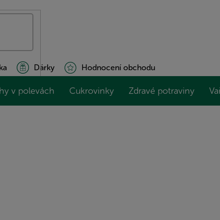
ka
Dárky
Hodnocení obchodu
hy v polevách
Cukrovinky
Zdravé potraviny
Va