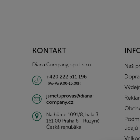
Z
á
p
a
KONTAKT
INF
t
í
Diana Company, spol. s r.o.
Náš p
Doprav
+420 222 511 196
(Po-Pá 9:00-15:00h)
Výdejn
jsmetuprovas@diana-
Rekla
company.cz
Obcho
Na hůrce 1091/8, hala 3
Podmí
161 00 Praha 6 - Ruzyně
Česká republika
údajů
Velko