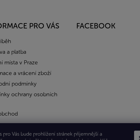
ORMACE PRO VÁS
FACEBOOK
říběh
a a platba
í místa v Praze
mace a vrácení zboží
dní podmínky
nky ochrany osobních
obchod
a
 pro Vás bude prohlížení stránek příjemnější a
kty