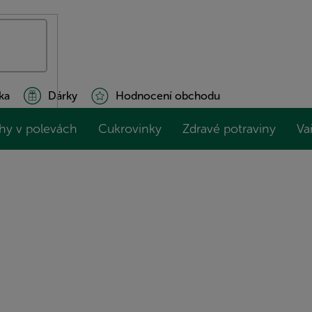
ka
Dárky
Hodnocení obchodu
hy v polevách
Cukrovinky
Zdravé potraviny
Va