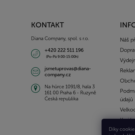
Z
á
p
a
KONTAKT
INF
t
í
Diana Company, spol. s r.o.
Náš p
Doprav
+420 222 511 196
(Po-Pá 9:00-15:00h)
Výdejn
jsmetuprovas@diana-
Rekla
company.cz
Obcho
Na hůrce 1091/8, hala 3
Podmí
161 00 Praha 6 - Ruzyně
Česká republika
údajů
Velko
Kariér
Díky cookies
Konta