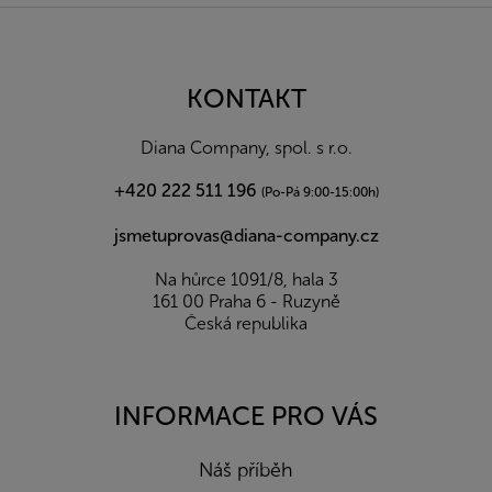
Z
á
p
a
KONTAKT
t
í
Diana Company, spol. s r.o.
+420 222 511 196
(Po-Pá 9:00-15:00h)
jsmetuprovas@diana-company.cz
Na hůrce 1091/8, hala 3
161 00 Praha 6 - Ruzyně
Česká republika
INFORMACE PRO VÁS
Náš příběh