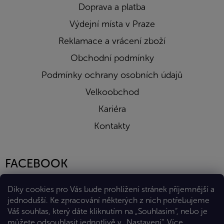
Doprava a platba
Výdejní místa v Praze
Reklamace a vrácení zboží
Obchodní podmínky
Podmínky ochrany osobních údajů
Velkoobchod
Kariéra
Kontakty
FACEBOOK
Díky cookies pro Vás bude prohlížení stránek příjemnější a
jednodušší. Ke zpracování některých z nich potřebujeme
Váš souhlas, který dáte kliknutím na „Souhlasím“, nebo je
můžete odsouhlasit jednotlivě v „Nastavení“.
Více