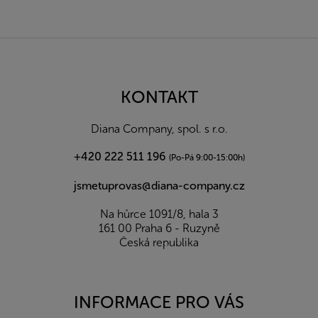
Z
á
p
a
KONTAKT
t
í
Diana Company, spol. s r.o.
+420 222 511 196
(Po-Pá 9:00-15:00h)
jsmetuprovas@diana-company.cz
Na hůrce 1091/8, hala 3
161 00 Praha 6 - Ruzyně
Česká republika
INFORMACE PRO VÁS