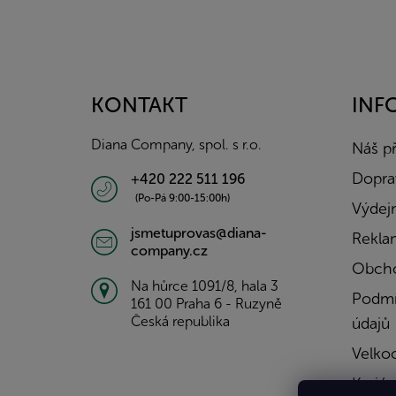
Z
á
p
a
KONTAKT
INF
t
í
Diana Company, spol. s r.o.
Náš p
Doprav
+420 222 511 196
(Po-Pá 9:00-15:00h)
Výdejn
jsmetuprovas@diana-
Rekla
company.cz
Obcho
Na hůrce 1091/8, hala 3
Podmí
161 00 Praha 6 - Ruzyně
Česká republika
údajů
Velko
Kariér