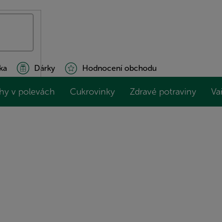
ka
Dárky
Hodnocení obchodu
hy v polevách
Cukrovinky
Zdravé potraviny
Va