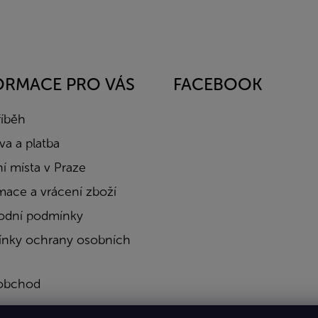
ORMACE PRO VÁS
FACEBOOK
říběh
a a platba
í místa v Praze
mace a vrácení zboží
dní podmínky
nky ochrany osobních
obchod
a