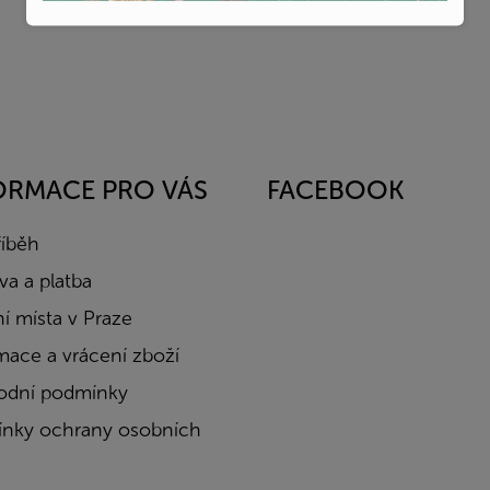
ORMACE PRO VÁS
FACEBOOK
říběh
a a platba
í místa v Praze
mace a vrácení zboží
dní podmínky
nky ochrany osobních