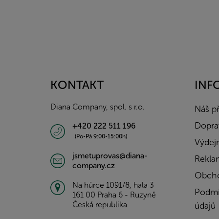
Z
á
p
a
KONTAKT
INF
t
í
Diana Company, spol. s r.o.
Náš p
Doprav
+420 222 511 196
(Po-Pá 9:00-15:00h)
Výdejn
jsmetuprovas@diana-
Rekla
company.cz
Obcho
Na hůrce 1091/8, hala 3
Podmí
161 00 Praha 6 - Ruzyně
Česká republika
údajů