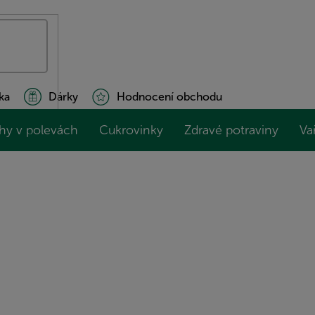
ka
Dárky
Hodnocení obchodu
hy v polevách
Cukrovinky
Zdravé potraviny
Va