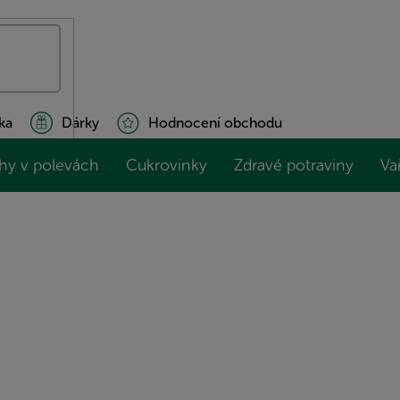
ka
Dárky
Hodnocení obchodu
hy v polevách
Cukrovinky
Zdravé potraviny
Va