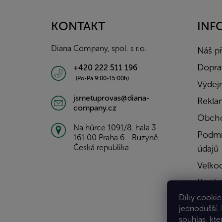
p
a
KONTAKT
INF
t
í
Diana Company, spol. s r.o.
Náš p
Doprav
+420 222 511 196
(Po-Pá 9:00-15:00h)
Výdejn
jsmetuprovas@diana-
Rekla
company.cz
Obcho
Na hůrce 1091/8, hala 3
Podmí
161 00 Praha 6 - Ruzyně
Česká republika
údajů
Velko
Kariér
Díky cookies
Konta
jednodušší.
souhlas, kte