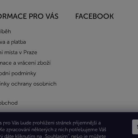
ORMACE PRO VÁS
FACEBOOK
říběh
a a platba
í místa v Praze
mace a vrácení zboží
dní podmínky
nky ochrany osobních
obchod
a
 pro Vás bude prohlížení stránek příjemnější a
kty
 Ke zpracování některých z nich potřebujeme Váš
rý dáte kliknutím na „Souhlasím“, nebo je můžete