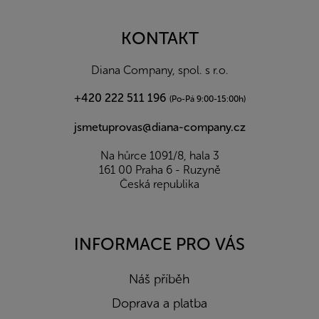
á
p
a
KONTAKT
t
í
Diana Company, spol. s r.o.
+420 222 511 196
(Po-Pá 9:00-15:00h)
jsmetuprovas@diana-company.cz
Na hůrce 1091/8, hala 3
161 00 Praha 6 - Ruzyně
Česká republika
INFORMACE PRO VÁS
Náš příběh
Doprava a platba