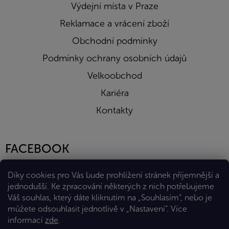
Výdejní místa v Praze
Reklamace a vrácení zboží
Obchodní podmínky
Podmínky ochrany osobních údajů
Velkoobchod
Kariéra
Kontakty
FACEBOOK
Díky cookies pro Vás bude prohlížení stránek příjemnější a
jednodušší. Ke zpracování některých z nich potřebujeme
Váš souhlas, který dáte kliknutím na „Souhlasím“, nebo je
můžete odsouhlasit jednotlivě v „Nastavení“.
Více
informací
zde
.