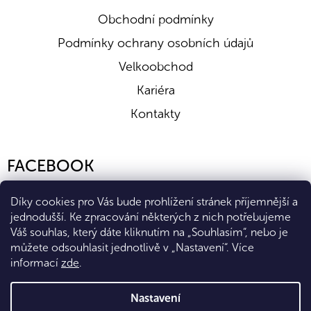
Obchodní podmínky
Podmínky ochrany osobních údajů
Velkoobchod
Kariéra
Kontakty
FACEBOOK
Díky cookies pro Vás bude prohlížení stránek příjemnější a
jednodušší. Ke zpracování některých z nich potřebujeme
Váš souhlas, který dáte kliknutím na „Souhlasím“, nebo je
můžete odsouhlasit jednotlivě v „Nastavení“.
Více
informací
zde
.
Vytvořil Shoptet Premium
Nastavení