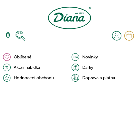
Přejít
na
obsah
N
K
Oblíbené
Novinky
Akční nabídka
Dárky
Hodnocení obchodu
Doprava a platba