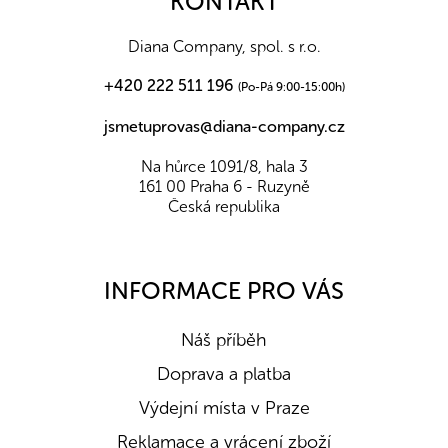
KONTAKT
t
í
Diana Company, spol. s r.o.
+420 222 511 196
(Po-Pá 9:00-15:00h)
jsmetuprovas@diana-company.cz
Na hůrce 1091/8, hala 3
161 00 Praha 6 - Ruzyně
Česká republika
INFORMACE PRO VÁS
Náš příběh
Doprava a platba
Výdejní místa v Praze
Reklamace a vrácení zboží