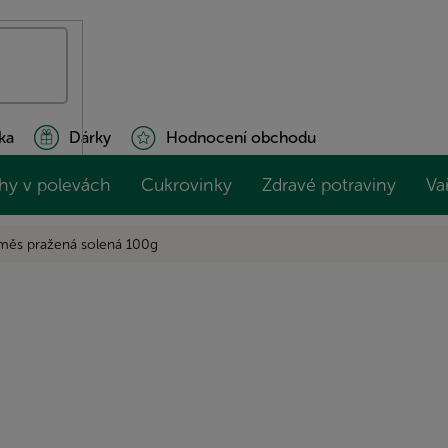
ka
Dárky
Hodnocení obchodu
hy v polevách
Cukrovinky
Zdravé potraviny
Va
měs pražená solená 100g