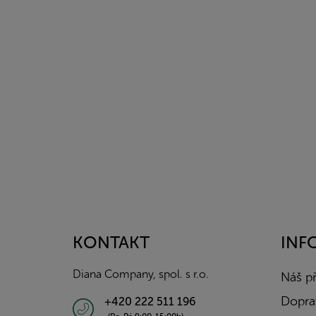
Z
á
p
a
KONTAKT
INF
t
í
Diana Company, spol. s r.o.
Náš p
Doprav
+420 222 511 196