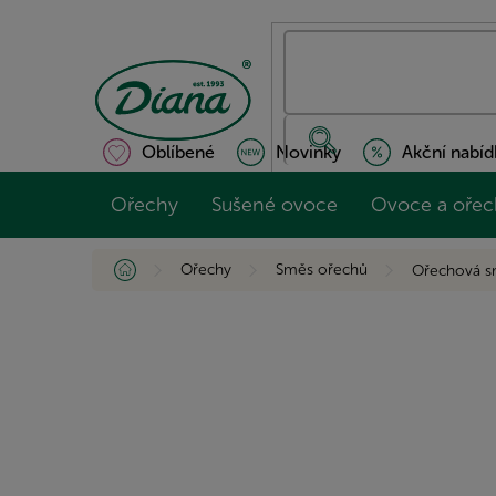
Přejít
na
obsah
Oblíbené
Novinky
Akční nabíd
Ořechy
Sušené ovoce
Ovoce a ořec
Domů
Ořechy
Směs ořechů
Ořechová s