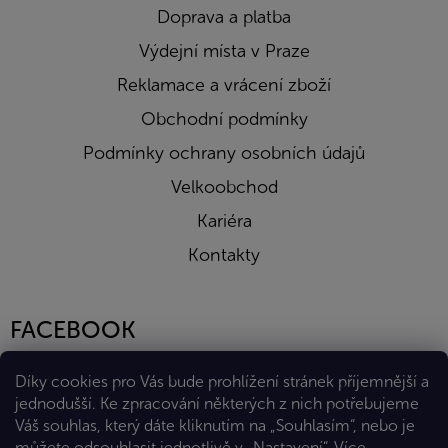
Doprava a platba
Výdejní místa v Praze
Reklamace a vrácení zboží
Obchodní podmínky
Podmínky ochrany osobních údajů
Velkoobchod
Kariéra
Kontakty
FACEBOOK
Díky cookies pro Vás bude prohlížení stránek příjemnější a
jednodušší. Ke zpracování některých z nich potřebujeme
Váš souhlas, který dáte kliknutím na „Souhlasím“, nebo je
můžete odsouhlasit jednotlivě v „Nastavení“.
Více