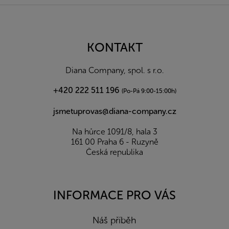
Z
á
p
a
KONTAKT
t
í
Diana Company, spol. s r.o.
+420 222 511 196
(Po-Pá 9:00-15:00h)
jsmetuprovas@diana-company.cz
Na hůrce 1091/8, hala 3
161 00 Praha 6 - Ruzyně
Česká republika
INFORMACE PRO VÁS
Náš příběh