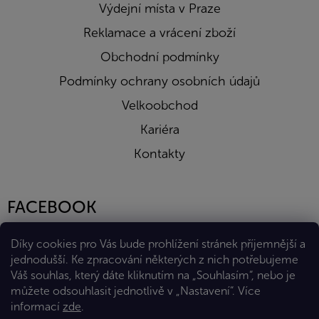
Výdejní místa v Praze
Reklamace a vrácení zboží
Obchodní podmínky
Podmínky ochrany osobních údajů
Velkoobchod
Kariéra
Kontakty
FACEBOOK
Díky cookies pro Vás bude prohlížení stránek příjemnější a
jednodušší. Ke zpracování některých z nich potřebujeme
Váš souhlas, který dáte kliknutím na „Souhlasím“, nebo je
můžete odsouhlasit jednotlivě v „Nastavení“.
Více
informací
zde
.