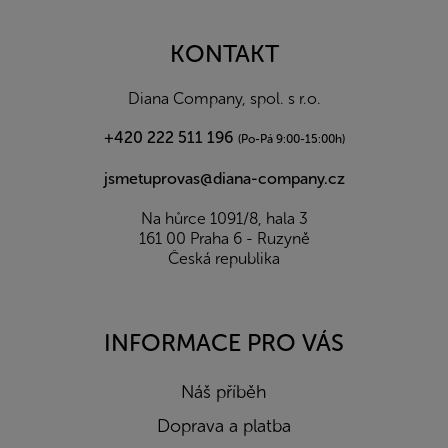
á
p
a
KONTAKT
t
í
Diana Company, spol. s r.o.
+420 222 511 196
(Po-Pá 9:00-15:00h)
jsmetuprovas@diana-company.cz
Na hůrce 1091/8, hala 3
161 00 Praha 6 - Ruzyně
Česká republika
INFORMACE PRO VÁS
Náš příběh
Doprava a platba