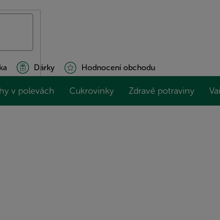
ka
Dárky
Hodnocení obchodu
hy v polevách
Cukrovinky
Zdravé potraviny
Va