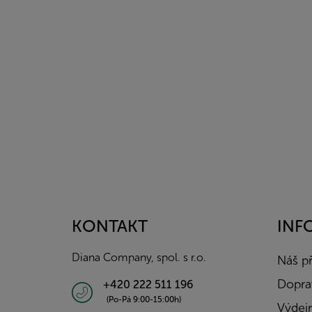
Z
á
p
a
KONTAKT
INF
t
í
Diana Company, spol. s r.o.
Náš p
Doprav
+420 222 511 196
(Po-Pá 9:00-15:00h)
Výdejn