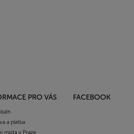
ORMACE PRO VÁS
FACEBOOK
říběh
a a platba
í místa v Praze