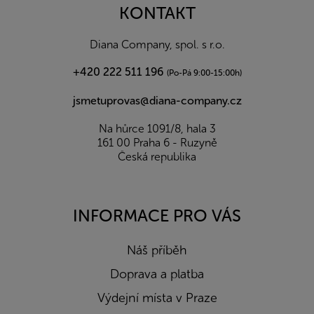
a
KONTAKT
t
í
Diana Company, spol. s r.o.
+420 222 511 196
(Po-Pá 9:00-15:00h)
jsmetuprovas@diana-company.cz
Na hůrce 1091/8, hala 3
161 00 Praha 6 - Ruzyně
Česká republika
INFORMACE PRO VÁS
Náš příběh
Doprava a platba
Výdejní místa v Praze