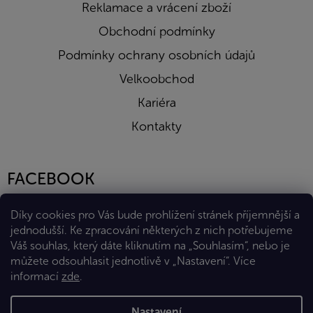
Reklamace a vrácení zboží
Obchodní podmínky
Podmínky ochrany osobních údajů
Velkoobchod
Kariéra
Kontakty
FACEBOOK
Díky cookies pro Vás bude prohlížení stránek příjemnější a
jednodušší. Ke zpracování některých z nich potřebujeme
Váš souhlas, který dáte kliknutím na „Souhlasím“, nebo je
můžete odsouhlasit jednotlivě v „Nastavení“.
Více
informací
zde
.
Vytvořil Shoptet Premium
Nastavení