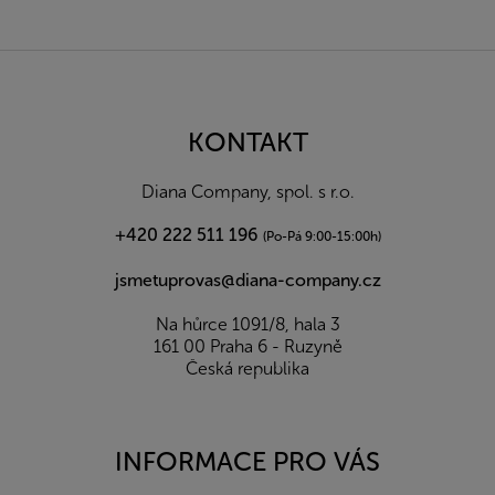
Z
á
p
a
KONTAKT
t
í
Diana Company, spol. s r.o.
+420 222 511 196
(Po-Pá 9:00-15:00h)
jsmetuprovas@diana-company.cz
Na hůrce 1091/8, hala 3
161 00 Praha 6 - Ruzyně
Česká republika
INFORMACE PRO VÁS