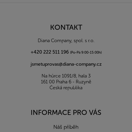
Z
á
p
a
KONTAKT
t
í
Diana Company, spol. s r.o.
+420 222 511 196
(Po-Pá 9:00-15:00h)
jsmetuprovas@diana-company.cz
Na hůrce 1091/8, hala 3
161 00 Praha 6 - Ruzyně
Česká republika
INFORMACE PRO VÁS
Náš příběh