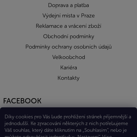
Doprava a platba
Výdejní místa v Praze
Reklamace a vrácení zboží
Obchodní podmínky
Podmínky ochrany osobních údajů
Velkoobchod
Kariéra
Kontakty
FACEBOOK
Díky cookies pro Vás bude prohlížení stránek příjemnější a
jednodušší. Ke zpracování některých z nich potřebujeme
Váš souhlas, který dáte kliknutím na „Souhlasím“, nebo je
můžete odsouhlasit jednotlivě v „Nastavení“.
Více