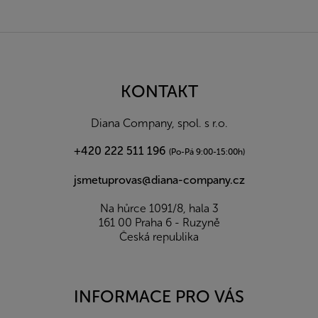
Z
á
p
a
KONTAKT
t
í
Diana Company, spol. s r.o.
+420 222 511 196
(Po-Pá 9:00-15:00h)
jsmetuprovas@diana-company.cz
Na hůrce 1091/8, hala 3
161 00 Praha 6 - Ruzyně
Česká republika
INFORMACE PRO VÁS