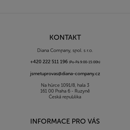
Z
á
p
a
KONTAKT
t
í
Diana Company, spol. s r.o.
+420 222 511 196
(Po-Pá 9:00-15:00h)
jsmetuprovas@diana-company.cz
Na hůrce 1091/8, hala 3
161 00 Praha 6 - Ruzyně
Česká republika
INFORMACE PRO VÁS