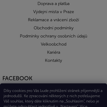
Doprava a platba
Výdejní místa v Praze
Reklamace a vrácení zboží
Obchodní podmínky
Podmínky ochrany osobních údajů
Velkoobchod
Kariéra
Kontakty
FACEBOOK
Díky cookies pro Vás bude prohlížení stránek příjemnější a
jednodušší. Ke zpracování některých z nich potřebujeme
Váš souhlas, který dáte kliknutím na „Souhlasím“, nebo je
můžete odsouhlasit jednotlivě v „Nastavení“.
Více