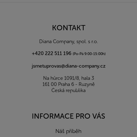
Z
á
p
a
KONTAKT
t
í
Diana Company, spol. s r.o.
+420 222 511 196
(Po-Pá 9:00-15:00h)
jsmetuprovas@diana-company.cz
Na hůrce 1091/8, hala 3
161 00 Praha 6 - Ruzyně
Česká republika
INFORMACE PRO VÁS
Náš příběh