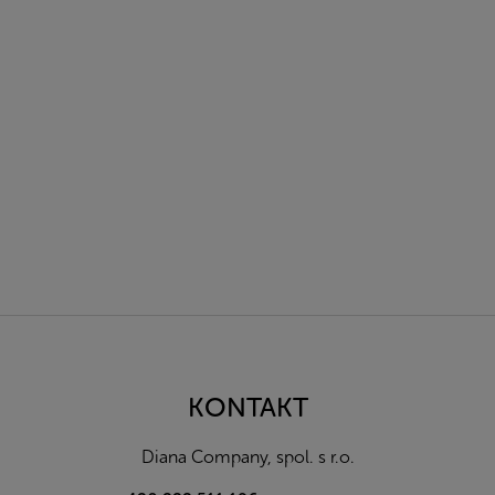
Z
á
p
a
KONTAKT
t
í
Diana Company, spol. s r.o.