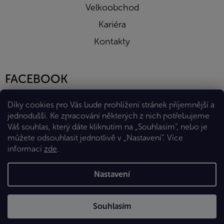
Velkoobchod
Kariéra
Kontakty
FACEBOOK
Díky cookies pro Vás bude prohlížení stránek příjemnější a
jednodušší. Ke zpracování některých z nich potřebujeme
Váš souhlas, který dáte kliknutím na „Souhlasím“, nebo je
můžete odsouhlasit jednotlivě v „Nastavení“.
Více
informací
zde
.
Vytvořil Shoptet Premium
Nastavení
Copyright 2026
Eshop Diana Company, spol. s r.o.
. Všechna
Souhlasím
práva vyhrazena.