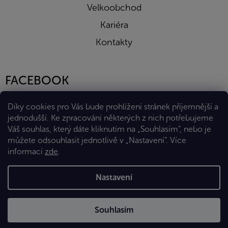
Velkoobchod
Kariéra
Kontakty
FACEBOOK
Díky cookies pro Vás bude prohlížení stránek příjemnější a
jednodušší. Ke zpracování některých z nich potřebujeme
Váš souhlas, který dáte kliknutím na „Souhlasím“, nebo je
můžete odsouhlasit jednotlivě v „Nastavení“.
Více
informací
zde
.
Vytvořil Shoptet Premium
Nastavení
Copyright 2026
Eshop Diana Company, spol. s r.o.
. Všechna
Souhlasím
práva vyhrazena.