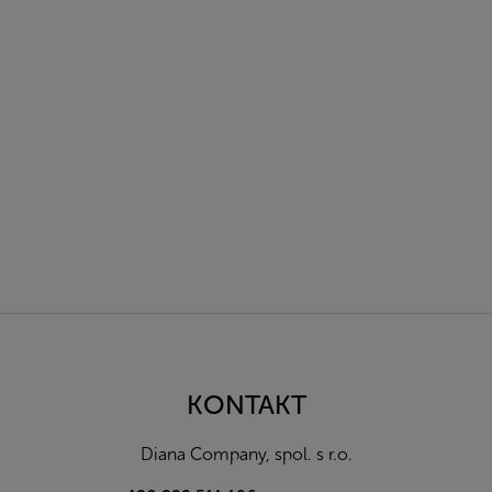
Z
á
p
a
KONTAKT
t
í
Diana Company, spol. s r.o.