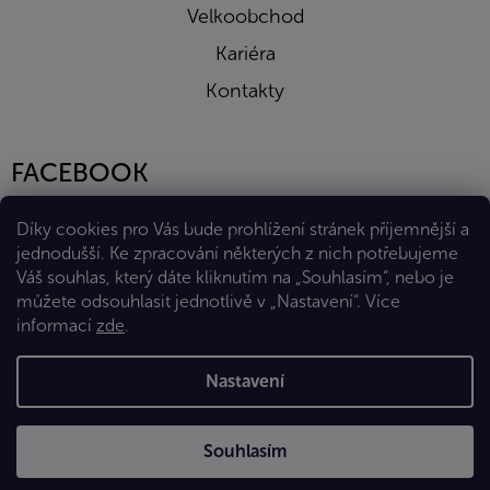
Velkoobchod
Kariéra
Kontakty
FACEBOOK
Díky cookies pro Vás bude prohlížení stránek příjemnější a
jednodušší. Ke zpracování některých z nich potřebujeme
Váš souhlas, který dáte kliknutím na „Souhlasím“, nebo je
můžete odsouhlasit jednotlivě v „Nastavení“.
Více
informací
zde
.
Vytvořil Shoptet Premium
Nastavení
Copyright 2026
Eshop Diana Company, spol. s r.o.
. Všechna
Souhlasím
práva vyhrazena.