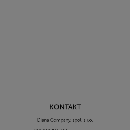
Z
á
p
a
KONTAKT
t
í
Diana Company, spol. s r.o.