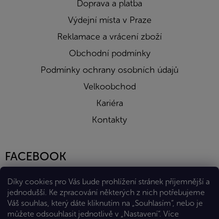
Doprava a platba
Výdejní místa v Praze
Reklamace a vrácení zboží
Obchodní podmínky
Podmínky ochrany osobních údajů
Velkoobchod
Kariéra
Kontakty
FACEBOOK
Díky cookies pro Vás bude prohlížení stránek příjemnější a
jednodušší. Ke zpracování některých z nich potřebujeme
Váš souhlas, který dáte kliknutím na „Souhlasím“, nebo je
můžete odsouhlasit jednotlivě v „Nastavení“.
Více