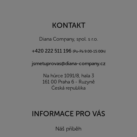
Z
á
p
a
KONTAKT
t
í
Diana Company, spol. s r.o.
+420 222 511 196
(Po-Pá 9:00-15:00h)
jsmetuprovas@diana-company.cz
Na hůrce 1091/8, hala 3
161 00 Praha 6 - Ruzyně
Česká republika
INFORMACE PRO VÁS
Náš příběh